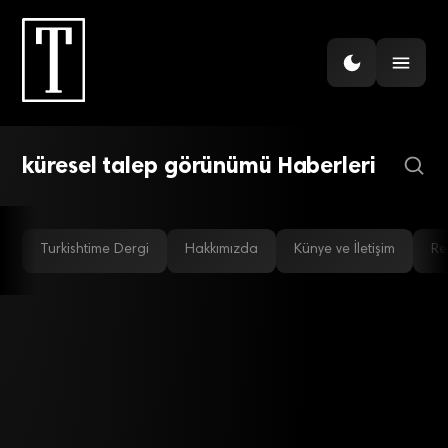
İHRACAT
İSO İhracat Pazarları İklim
Endeksi 52,1 seviyesinde
küresel talep görünümü Haberleri
Turkishtime Dergi
Hakkımızda
Künye ve İletişim
Re