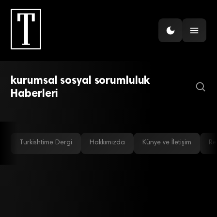
GÜNDEM
kurumsal sosyal sorumluluk
GÜNDEM
Marka değerine katkı
Haberleri
Avea’ya “Fırsat Eşitliği Ödülü”
Turkishtime Dergi
Hakkımızda
Künye ve İletişim
Re