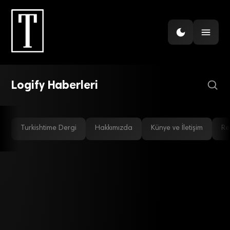
AR-GE
Sınır Ötesi
Ticarette,Mevzuata Uyum
Çözümünüz
Logify Haberleri
Turkishtime Dergi
Hakkımızda
Künye ve İletişim
Re