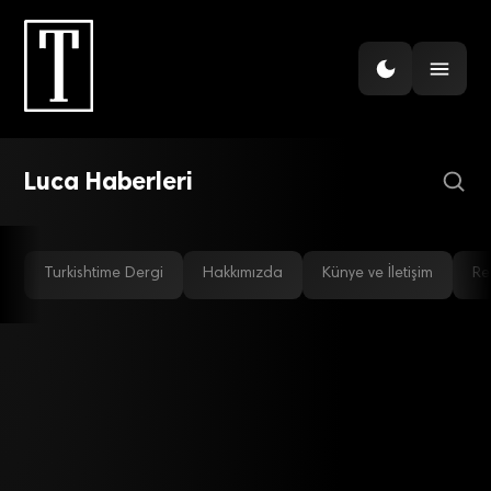
GÜNDEM
VakıfBank ile TÜRMOB
arasında KOBİ’lere yönelik
teknoloji işbirliği
Luca Haberleri
Turkishtime Dergi
Hakkımızda
Künye ve İletişim
Re