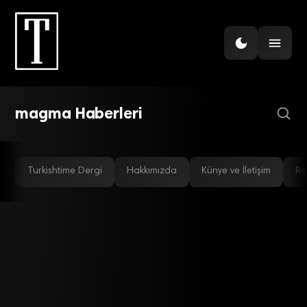
MOBIL
Mobilde dünyaya öncülük
eden Türk şirketi
magma Haberleri
Turkishtime Dergi
Hakkımızda
Künye ve İletişim
Re