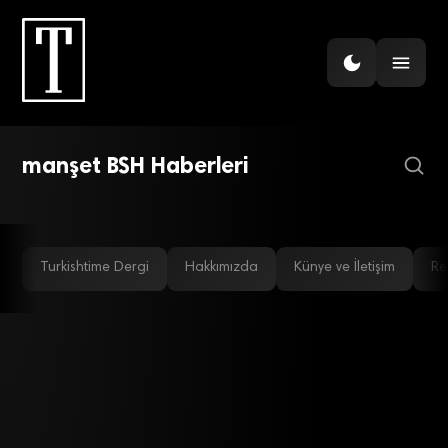
GÜNDEM
BORSA
Çerkezköy’e yatırım kararı alan
Bor Şeker halka arz oluyor
manşet BSH Haberleri
beyaz eşya devi hangisi?
Turkishtime Dergi
Hakkımızda
Künye ve İletişim
Re