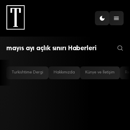
EKONOMI
TÜRK-İŞ Mayıs Verilerini
Açıkladı: Açlık ve Yoksulluk
Sınırında Yeni Rekor
mayıs ayı açlık sınırı Haberleri
Turkishtime Dergi
Hakkımızda
Künye ve İletişim
Re