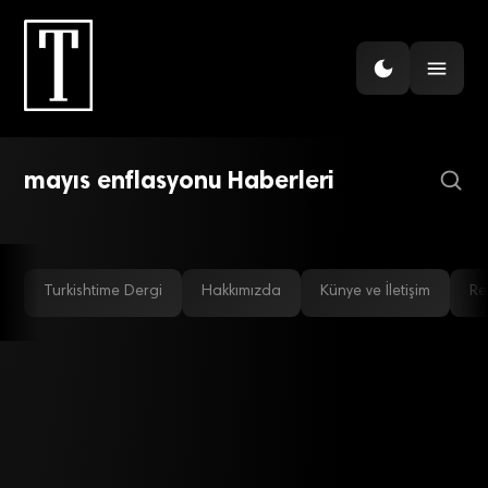
EKONOMI
MB’den enflasyon
değerlendirmesi: Artış alt
EKONOMI
Enflasyonda tam kapanma etkisi:
gruplar geneline yayıldı
mayıs enflasyonu Haberleri
Yüzde 16,59
Turkishtime Dergi
Hakkımızda
Künye ve İletişim
Re