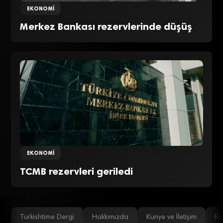
EKONOMI
Merkez Bankası rezervlerinde düşüş
EKONOMI
TCMB rezervleri geriledi
Turkishtime Dergi
Hakkımızda
Künye ve İletişim
Re