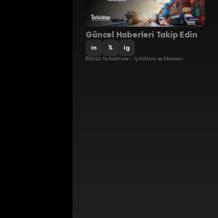
Güncel Haberleri Takip Edin
in
𝕏
ig
©2026 Turkishtime – İş Kültürü ve Ekonomi