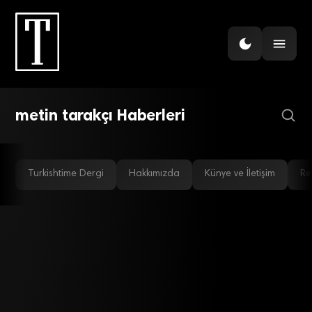
İNSAN KAYNAKLARI
Çağrı merkezlerinde 1
Mayıs korkusu! İşten
çıkarmalar mı başlayacak?
metin tarakçı Haberleri
Turkishtime Dergi
Hakkımızda
Künye ve İletişim
Re