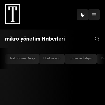
GIRIŞIM
Küçük işletmelerin başarısı
için 11 kritik nokta
mikro yönetim Haberleri
Turkishtime Dergi
Hakkımızda
Künye ve İletişim
Re