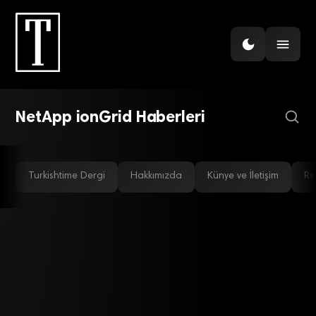
GÜNDEM
NetApp’tan “Kendi cihazını
getir” trendine güvenlik
çözümü
NetApp ionGrid Haberleri
Turkishtime Dergi
Hakkımızda
Künye ve İletişim
Re