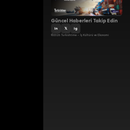
Güncel Haberleri Takip Edin
in
𝕏
ig
©2026 Turkishtime – İş Kültürü ve Ekonomi