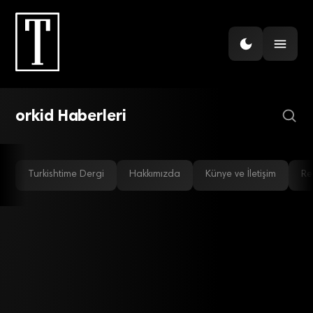
PERAKENDE
İkinci jenerik marka
dönemi
orkid Haberleri
Turkishtime Dergi
Hakkımızda
Künye ve İletişim
Re