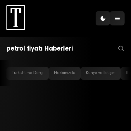
EMTIA
Fitch, petrol tahminini 5
dolar artırdı
petrol fiyatı Haberleri
Turkishtime Dergi
Hakkımızda
Künye ve İletişim
Re