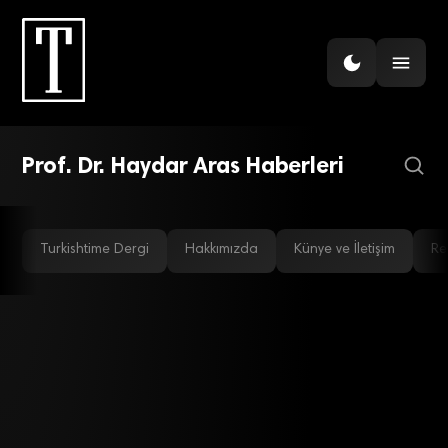
ENERJI
Enerjide en inovatif Türk
şirketleri
Prof. Dr. Haydar Aras Haberleri
Turkishtime Dergi
Hakkımızda
Künye ve İletişim
Re