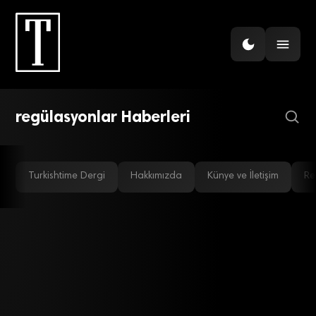
BANKACILIK
Merkez’den bankacılara
‘kararlıyız’ mesajı
regülasyonlar Haberleri
Turkishtime Dergi
Hakkımızda
Künye ve İletişim
Re