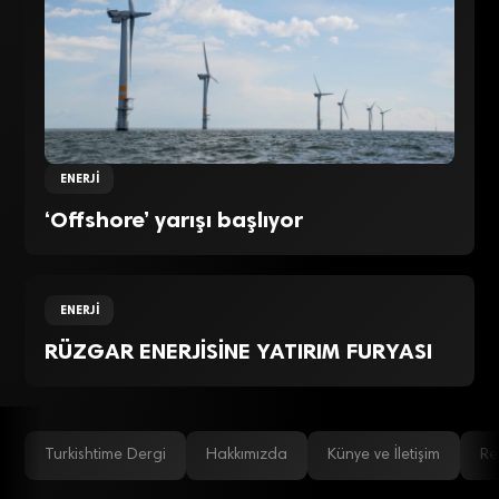
ENERJI
‘Offshore’ yarışı başlıyor
ENERJI
RÜZGAR ENERJİSİNE YATIRIM FURYASI
Turkishtime Dergi
Hakkımızda
Künye ve İletişim
Re