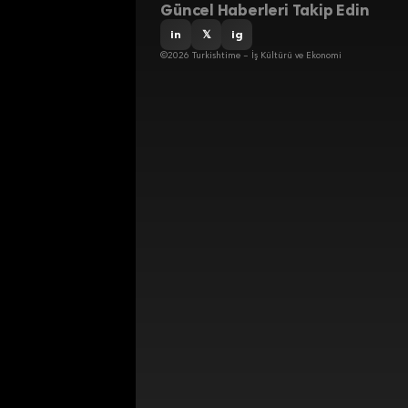
Güncel Haberleri Takip Edin
in
𝕏
ig
©2026 Turkishtime – İş Kültürü ve Ekonomi