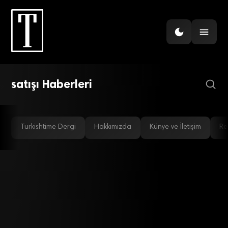
REEL SEKTÖR
Konutta canlanma var…
Mart’ta kaç konut satıldı?
satışı Haberleri
Turkishtime Dergi
Hakkımızda
Künye ve İletişim
Re