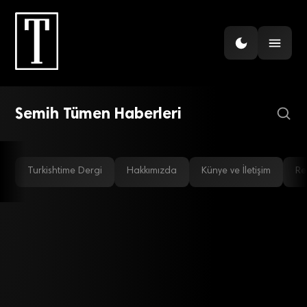
FINANS
Merkez Bankası’nda görev
değişikliği: 3 isim görevden
alındı
Semih Tümen Haberleri
Turkishtime Dergi
Hakkımızda
Künye ve İletişim
Re