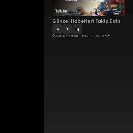
Güncel Haberleri Takip Edin
in
𝕏
ig
©2026 Turkishtime – İş Kültürü ve Ekonomi