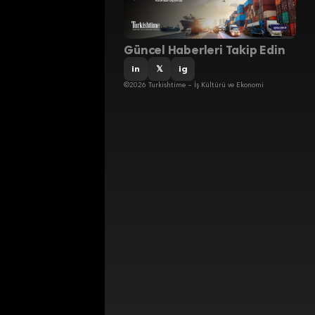
Güncel Haberleri Takip Edin
in
𝕏
ig
©2026 Turkishtime – İş Kültürü ve Ekonomi