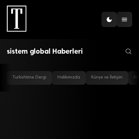
Faaliyetlerinin Artması İçin
Finansmana Erişim
Olanaklarını Güçlendirmek
Şart”
sistem global Haberleri
Turkishtime Dergi
Hakkımızda
Künye ve İletişim
Re