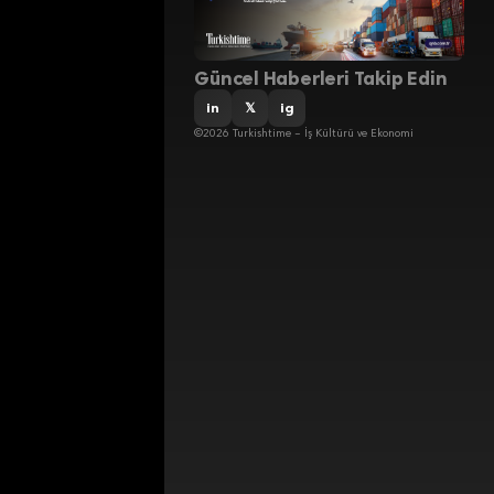
Güncel Haberleri Takip Edin
in
𝕏
ig
©2026 Turkishtime – İş Kültürü ve Ekonomi