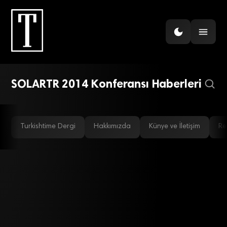
GÜNDEM
Almanya’da güneş enerjisi
elektrik fiyatlarını düşürdü
SOLARTR 2014 Konferansı Haberleri
Turkishtime Dergi
Hakkımızda
Künye ve İletişim
Re