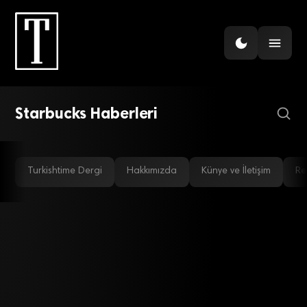
GÜNDEM
Starbucks, 15 yıl sonra
Rusya’dan çıkıyor
Starbucks Haberleri
Turkishtime Dergi
Hakkımızda
Künye ve İletişim
Re