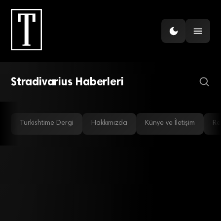
GÜNDEM
Inditex, internet ile atağa
kalktı
Stradivarius Haberleri
Turkishtime Dergi
Hakkımızda
Künye ve İletişim
Re