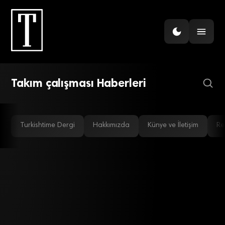
İNSAN KAYNAKLARI
Y’nin X’e farkı!
Takım çalışması Haberleri
Turkishtime Dergi
Hakkımızda
Künye ve İletişim
Re