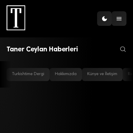
SANAT EKONOMISI
Güncel sanat rekora ulaştı
Taner Ceylan Haberleri
Turkishtime Dergi
Hakkımızda
Künye ve İletişim
Re