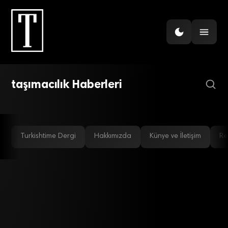
EKONOMI
Lojistik ve taşımacılıkta
hizmet ihracatı hedefi belli
LOJISTIK
Lojistik devi, ticarette derin
oldu
taşımacılık Haberleri
daralma öngörüyor
Turkishtime Dergi
Hakkımızda
Künye ve İletişim
Re