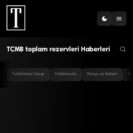
EKONOMI
Merkez Bankası
rezervlerinde yeniden
yükseliş
TCMB toplam rezervleri Haberleri
Turkishtime Dergi
Hakkımızda
Künye ve İletişim
Re