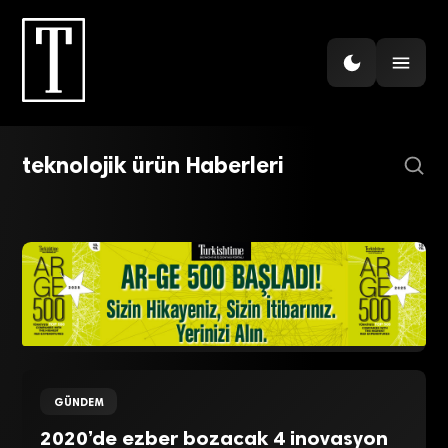
İHRACAT
Teknoloji ihracatının
DIJITAL GIRIŞIM
yıldızları
GÜNDEM
teknolojik ürün Haberleri
3D’yi paraya çeviren Türkler
Akıllı Telefon Pazarında Nikon
GÜNDEM
2020’de ezber bozacak 4 inovasyon