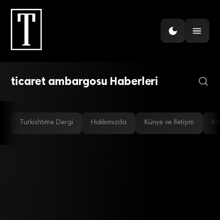
İHRACAT
İran, Türkiye için önemli bir
potansiyel
ticaret ambargosu Haberleri
Turkishtime Dergi
Hakkımızda
Künye ve İletişim
Re