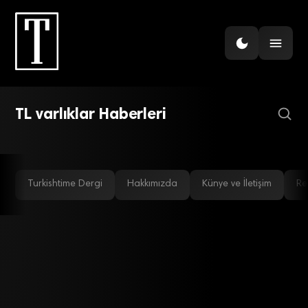
EKONOMI
TCMB Başkanı Erkan: TL
varlıklara talebi
FINANS
Merkez Bankası, TL varlıkların
artırmakta kararlıyız
TL varlıklar Haberleri
teminat ağırlığını artırdı
Turkishtime Dergi
Hakkımızda
Künye ve İletişim
Re