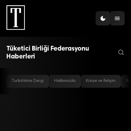
EKONOMI
Tarım Kredi beklenen etkiyi
Tüketici Birliği Federasyonu
oluşturmadı
Haberleri
Turkishtime Dergi
Hakkımızda
Künye ve İletişim
Re