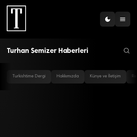
İHRACAT
Küresel şirket nasıl olunur?
Bir vaka analizi: Standard
Profil
Turhan Semizer Haberleri
Turkishtime Dergi
Hakkımızda
Künye ve İletişim
Re