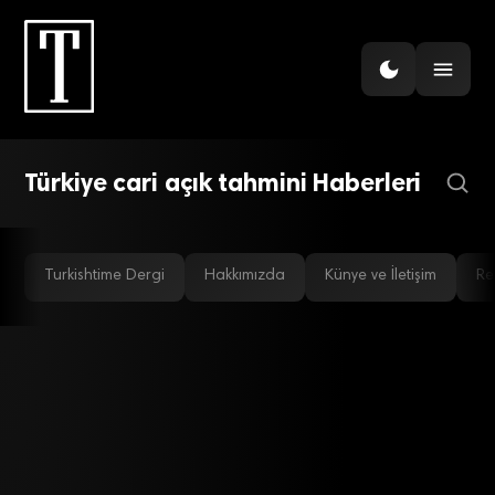
JPMorgan Türkiye
Tahminlerini Güncelledi:
TCMB’nin Mart’ta Faizi
Sabit Tutması Bekleniyor
Türkiye cari açık tahmini Haberleri
Turkishtime Dergi
Hakkımızda
Künye ve İletişim
Re