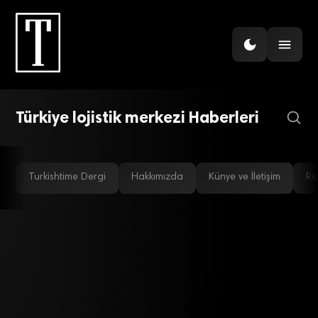
EKONOMI
Tedarik zincirinde yeni
rota: Türkiye öne çıkıyor
Türkiye lojistik merkezi Haberleri
Turkishtime Dergi
Hakkımızda
Künye ve İletişim
Re