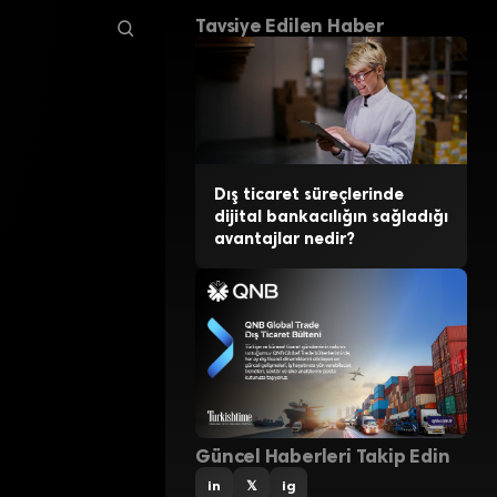
Tavsiye Edilen Haber
Dış ticaret süreçlerinde
dijital bankacılığın sağladığı
avantajlar nedir?
Güncel Haberleri Takip Edin
in
𝕏
ig