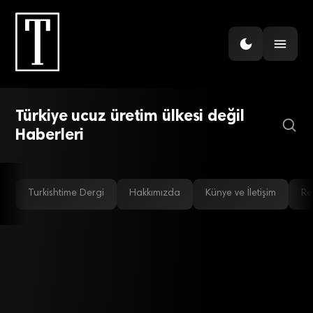
İHRACAT
Hazır giyimde yeni rota:
Ucuz üretim değil, katma
Türkiye ucuz üretim ülkesi değil
değerli rekabet
Haberleri
Turkishtime Dergi
Hakkımızda
Künye ve İletişim
Re