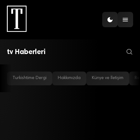
İHRACAT
CEO’nun ağzından
Vestel’in yeni ihracat
stratejisi
tv Haberleri
Turkishtime Dergi
Hakkımızda
Künye ve İletişim
Re