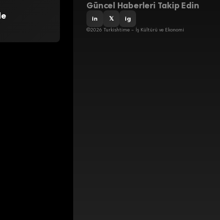
Güncel Haberleri Takip Edin
de
in
𝕏
ig
©2026 Turkishtime – İş Kültürü ve Ekonomi