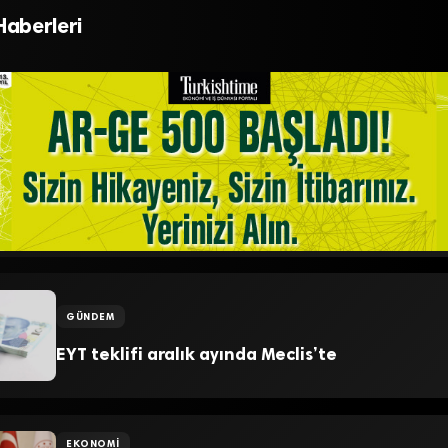
i yapacağız
açıklaması
Haberleri
GÜNDEM
EYT teklifi aralık ayında Meclis’te
EKONOMI