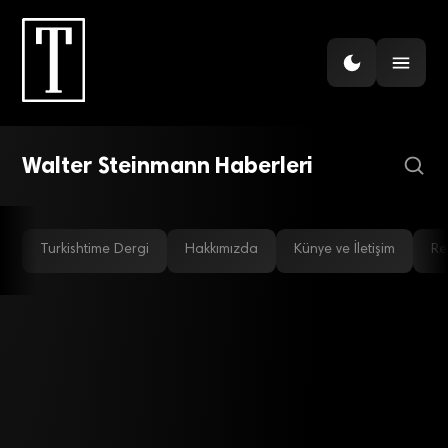
ENERJI
Paris Zirvesi iklim
değişikliği için kritik
öneme sahip
Walter Steinmann Haberleri
Turkishtime Dergi
Hakkımızda
Künye ve İletişim
Re