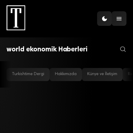
EKONOMI
Davos’taki Dünya
Ekonomik Forumu zirvesi
sona erdi
world ekonomik Haberleri
Turkishtime Dergi
Hakkımızda
Künye ve İletişim
Re