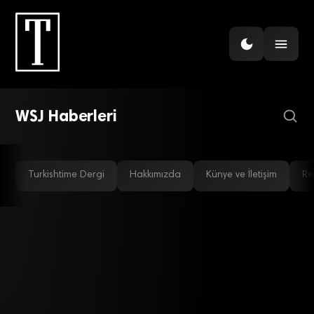
EKONOMI
WSJ: Türkiye’yi piyasa dostu
yapmak tehlikeleri ile
gelecek
WSJ Haberleri
Turkishtime Dergi
Hakkımızda
Künye ve İletişim
Re