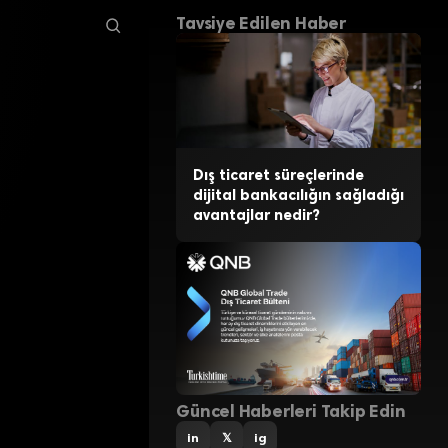
Tavsiye Edilen Haber
Dış ticaret süreçlerinde
dijital bankacılığın sağladığı
avantajlar nedir?
Güncel Haberleri Takip Edin
in
𝕏
ig