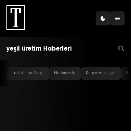
TEKSTIL
Tekstil sektörü AB ile
entegrasyona hazırlanıyor
yeşil üretim Haberleri
Turkishtime Dergi
Hakkımızda
Künye ve İletişim
Re