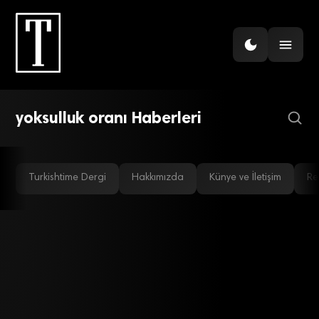
EKONOMI
Göreli yoksul sayısı 2022’de
12 milyon
yoksulluk oranı Haberleri
Turkishtime Dergi
Hakkımızda
Künye ve İletişim
Re